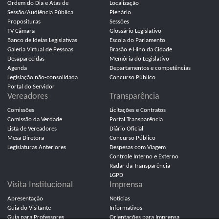
Ordem do Dia e Atas de
Localização
Sessão/Audiência Pública
Plenário
Proposituras
Sessões
TV Câmara
Glossário Legislativo
Banco de Ideias Legislativas
Escola do Parlamento
Galeria Virtual de Pessoas
Brasão e Hino da Cidade
Desaparecidas
Memória do Legislativo
Agenda
Departamentos e competências
Legislação não-consolidada
Concurso Público
Portal do Servidor
Vereadores
Transparência
Comissões
Licitações e Contratos
Comissão da Verdade
Portal Transparência
Lista de Vereadores
Diário Oficial
Mesa Diretora
Concurso Público
Legislaturas Anteriores
Despesas com Viagem
Controle Interno e Externo
Radar da Transparência
LGPD
Visita Institucional
Imprensa
Apresentação
Notícias
Guia do Visitante
Informativos
Guia para Professores
Orientações para Imprensa