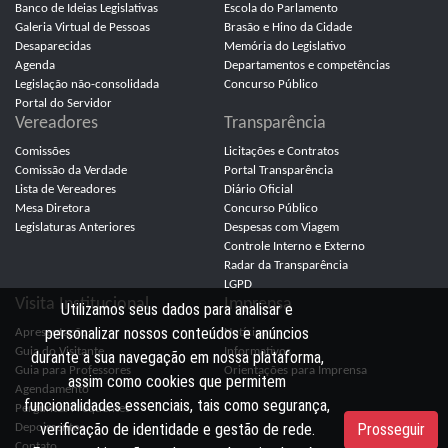
Banco de Ideias Legislativas
Escola do Parlamento
Galeria Virtual de Pessoas
Brasão e Hino da Cidade
Desaparecidas
Memória do Legislativo
Agenda
Departamentos e competências
Legislação não-consolidada
Concurso Público
Portal do Servidor
Vereadores
Transparência
Comissões
Licitações e Contratos
Comissão da Verdade
Portal Transparência
Lista de Vereadores
Diário Oficial
Mesa Diretora
Concurso Público
Legislaturas Anteriores
Despesas com Viagem
Controle Interno e Externo
Radar da Transparência
LGPD
Visita Institucional
Imprensa
Utilizamos seus dados para analisar e
personalizar nossos conteúdos e anúncios
Apresentação
Notícias
Guia do Visitante
Informativos
durante a sua navegação em nossa plataforma,
Guia para Professores
Orientações para Imprensa
assim como cookies que permitem
Agendamento
funcionalidades essenciais, tais como segurança,
Perguntas Frequentes
verificação de identidade e gestão de rede.
Prosseguir
Depoimentos
Contato